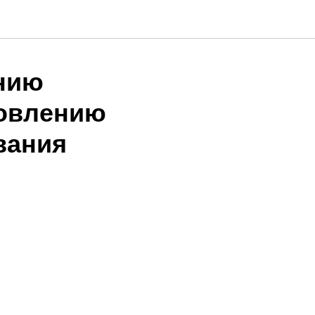
нию
товлению
вания