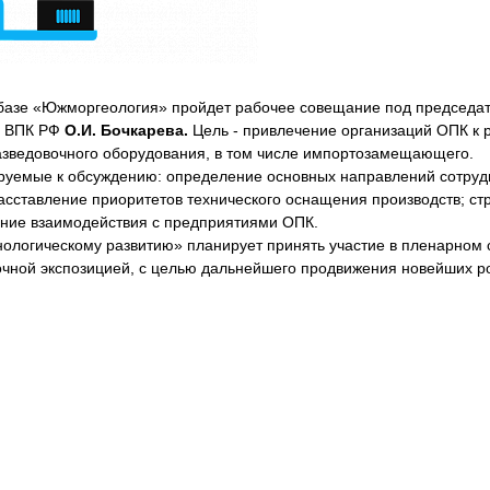
а базе «Южморгеология» пройдет рабочее совещание под председа
и ВПК РФ
О.И. Бочкарева.
Цель - привлечение организаций ОПК к 
азведовочного оборудования, в том числе импортозамещающего.
руемые к обсуждению: определение основных направлений сотруд
сставление приоритетов технического оснащения производств; стр
ние взаимодействия с предприятиями ОПК.
нологическому развитию» планирует принять участие в пленарном 
очной экспозицией, с целью дальнейшего продвижения новейших ро