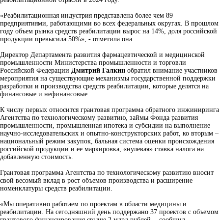
«Реабилитационная индустрия представлена более чем 89
предприятиями, работающими во всех федеральных округах. В прошлом
году объем рынка средств реабилитации вырос на 14%, доля российской
продукции превысила 50%», - отметила она.
Директор Департамента развития фармацевтической и медицинской
промышленности Министерства промышленности и торговли
Российской Федерации
Дмитрий Галкин
обратил внимание участников
мероприятия на существующие механизмы государственной поддержки
разработки и производства средств реабилитации, которые делятся на
финансовые и нефинансовые.
К числу первых относится грантовая программа обратного инжиниринга
Агентства по технологическому развитию, займы Фонда развития
промышленности, промышленная ипотека и субсидии на выполнение
научно-исследовательских и опытно-конструкторских работ, ко вторым –
национальный режим закупок, бальная система оценки происхождения
российской продукции и ее маркировка, «нулевая» ставка налога на
добавленную стоимость.
Грантовая программа Агентства по технологическому развитию вносит
свой весомый вклад в рост объемов производства и расширение
номенклатуры средств реабилитации.
«Мы оперативно работаем по проектам в области медицины и
реабилитации. На сегодняшний день поддержано 37 проектов с объемом
грантового финансирования свыше 2 млрд рублей, - сообщил