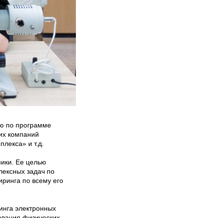
ию по программе
их компаний
лекса» и т.д.
ники. Ее целью
лексных задач по
ринга по всему его
инга электронных
ования физических