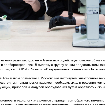
ическому развитию (далее – Агентство) содействует очному обучен
в приборостроении». В пилотную группу вошли представители так
стрии, как: ВНИИ «Сигнал», «Инерциальные технологии «Технокомп
 Агентством совместно с Московским институтом электронной тех
ушателями практических навыков, необходимых для решения комп
ующих, приборов и модулей оборудования путем обратного инжини
нженеры и технологи знакомятся с принципами обратного инжинир
пределения элементного состава материала и цифрового моделир