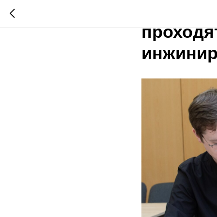
Работни
проходя
инжинир