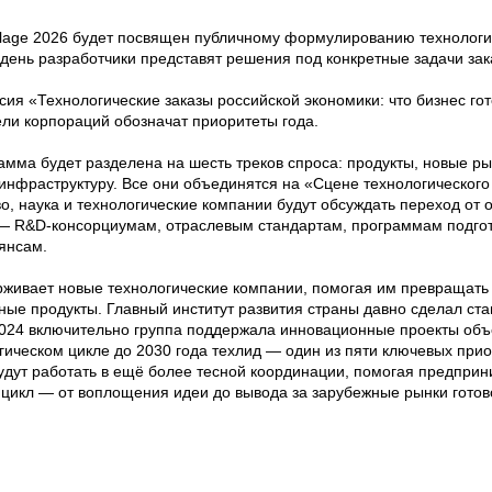
illage 2026 будет посвящен публичному формулированию технологи
 день разработчики представят решения под конкретные задачи зак
ия «Технологические заказы российской экономики: что бизнес гот
ели корпораций обозначат приоритеты года.
мма будет разделена на шесть треков спроса: продукты, новые рын
 инфраструктуру. Все они объединятся на «Сцене технологического 
о, наука и технологические компании будут обсуждать переход от 
 R&D-консорциумам, отраслевым стандартам, программам подгот
янсам.
живает новые технологические компании, помогая им превращать
ые продукты. Главный институт развития страны давно сделал ста
 2024 включительно группа поддержала инновационные проекты об
егическом цикле до 2030 года техлид — один из пяти ключевых прио
удут работать в ещё более тесной координации, помогая предпри
цикл — от воплощения идеи до вывода за зарубежные рынки готово