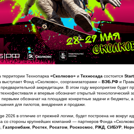
а территории Технопарка
«Сколково»
и
Техносада
состоится
Star
 выступает Фонд «Сколково», соорганизаторами –
ВЭБ.РФ
и Прави
 предварительной аккредитации. В этом году мероприятие будет п
ехнофестиваля и впервые обозначит открытый технологический за
 первыми обозначат на площадке конкретные задачи и бюджеты, а
шения для пилотов, внедрения и продажи.
age 2026 в отличие от прежней логики, будет построена не вокруг ид
а со стороны крупнейших компаний — партнеров Фонда «Сколково
м
,
Газпромбанк
,
Ростех
,
Росатом
,
Роскосмос
,
РЖД
,
СИБУР
,
Нор