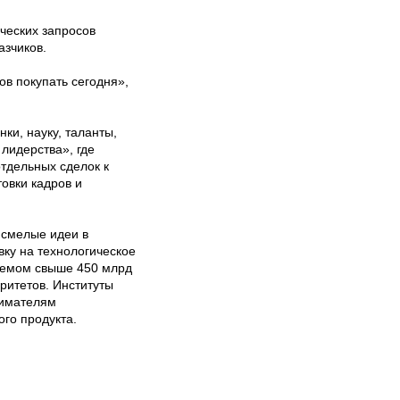
ческих запросов
азчиков.
ов покупать сегодня»,
ки, науку, таланты,
лидерства», где
отдельных сделок к
овки кадров и
 смелые идеи в
вку на технологическое
ъемом свыше 450 млрд
ритетов. Институты
нимателям
го продукта.