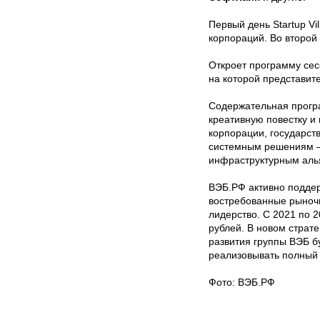
Первый день Startup V
корпораций. Во второй
Откроет программу сесс
на которой представит
Содержательная програ
креативную повестку и
корпорации, государств
системным решениям —
инфраструктурным аль
ВЭБ.РФ активно поддер
востребованные рыночн
лидерство. С 2021 по
рублей. В новом страт
развития группы ВЭБ б
реализовывать полный 
Фото: ВЭБ.РФ