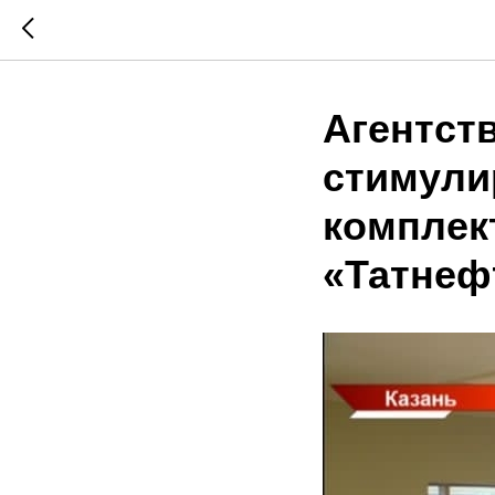
Агентст
стимули
комплек
«Татнеф