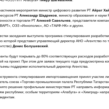
 АО «ОЭЗ ППТ Алабуга»
Тимур Шагивалеев
.
частников мероприятия министр цифрового развития РТ
Айрат Ха
ресурсов РТ
Александр Шадриков
, министр образования и науки
нности и торговли РТ
Алексей Савельчев
, представители компа
КВАРТ», ОЭЗ «Иннополис», АО «ТАИФ-НК» и других.
естки заседания выступила программа стимулирования разработки
по которой представил управляющий директор АНО «Агентство по 
ентство)
Денис Болушевский
.
ранты будут покрывать до 80% соответствующих расходов разработ
ей на проект. При этом для заявок текущего года предусмотрена 
объемы поддержки исполнительный директор Агентства.
инструмента стимулирования импортозамещения принял участие ли
атель союза «Торгово-промышленная палата Республики Татарста
инято решение профильным министерствам РТ направить информа
ям республики; особым территориям «Алабуга» и «Химград» напр
зидентам.