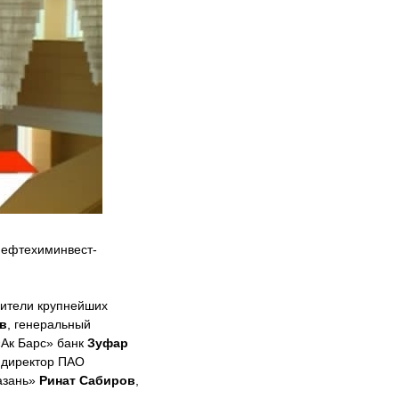
тнефтехиминвест-
дители крупнейших
в
, генеральный
«Ак Барс» банк
Зуфар
 директор ПАО
Казань»
Ринат Сабиров
,