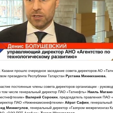
 г. Казани прошло очередное заседание совета директоров АО «Та
твом президента Республики Татарстан
Рустама Минниханова.
частие постоянные члены совета директоров организации - руково
в том числе генеральный директор ПАО «Татнефть»
Наиль Магано
вестнефтехим»
Валерий Сорокин
, председатель правления ПАО 
 директор ПАО «Нижнекамскнефтехим»
Айрат Сафин
, генеральный
ид Миннигулов
, генеральный директор «Газпром межрегионгаз 