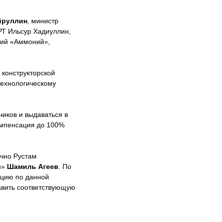
йруллин
, министр
 РТ Ильсур Хадиуллин,
ний «Аммоний»,
 конструкторской
технологическому
чиков и выдаваться в
компенсация до 100%
чно Рустам
н»
Шамиль Агеев
. По
цию по данной
авить соответствующую