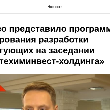
Новости
во представило програм
рования разработки
тующих на заседании
техиминвест-холдинга»