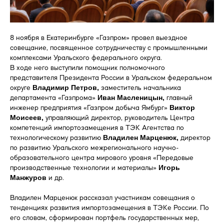
8 ноября в Екатеринбурге «Газпром» провел выездное
совещание, посвященное сотрудничеству с промышленными
комплексами Уральского федерального округа.
В ходе него выступили помощник полномочного
представителя Президента России в Уральском федеральном
Владимир Петров,
округе
заместитель начальника
Иван Масленицын,
департамента «Газпрома»
главный
Виктор
инженер предприятия «Газпром добыча Ямбург»
Моисеев,
управляющий директор, руководитель Центра
компетенций импортозамещения в ТЭК Агентства по
Владилен Марценюк,
технологическому развитию
директор
по развитию Уральского межрегионального научно-
образовательного центра мирового уровня «Передовые
Игорь
производственные технологии и материалы»
Манжуров
и др.
Владилен Марценюк рассказал участникам совещания о
тенденциях развития импортозамещения в ТЭКе России. По
его словам, сформирован портфель государственных мер,