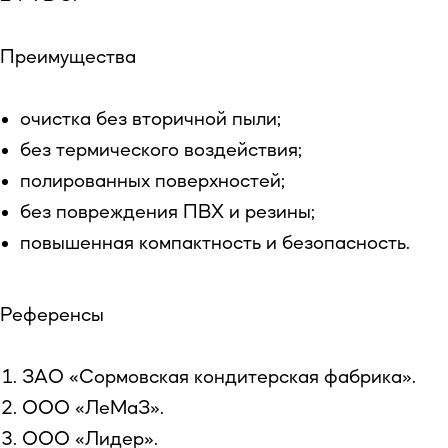
Преимущества
Запросить технологию
КОНТАКТЫ
очистка без вторичной пыли;
+7 (495) 280-12-00 (326)
без термического воздействия;
catalog@atr.gov.ru
полированных поверхностей;
без повреждения ПВХ и резины;
повышенная компактность и безопасность.
Референсы
ЗАО «Сормовская кондитерская фабрика».
ООО «ЛеМаЗ».
ООО «Лидер».