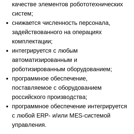
качестве элементов робототехнических
КОНТАКТЫ
систем;
+7 (495) 280-12-00
снижается численность персонала,
info@atr.gov.ru
задействованного на операциях
АДРЕС
комплектации;
119049, город Москва,
Ленинский проспект, 9
интегрируется с любым
автоматизированным и
роботизированным оборудованием;
программное обеспечение,
поставляемое с оборудованием
российского производства;
программное обеспечение интегрируется
с любой ERP- и/или MES-системой
управления.