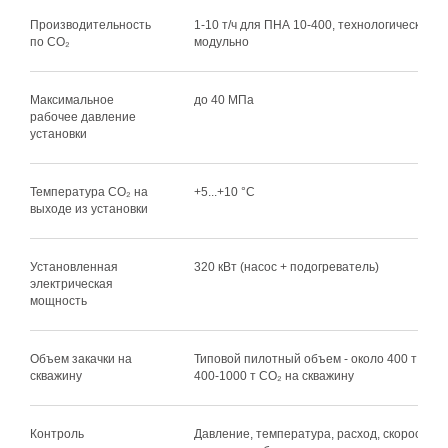
Производительность
1-10 т/ч для ПНА 10-400, технологическая
по CO₂
модульно
Максимальное
до 40 МПа
рабочее давление
установки
Температура CO₂ на
+5...+10 °C
выходе из установки
Установленная
320 кВт (насос + подогреватель)
электрическая
мощность
Объем закачки на
Типовой пилотный объем - около 400 т CO₂
скважину
400-1000 т CO₂ на скважину
Контроль
Давление, температура, расход, скорость з