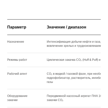
Параметр
Значение / диапазон
Назначение
Интенсификация добычи нефти и газа, по
вовлечение зрелых и трудноизвлекаемых з
Режимы работ
Циклическая закачка CO₂ (Huff & Puff) и / и
АДРЕС
119049, город Москва, Ленинский проспект, 9
ПОЛИТИКА КОНФИДЕНЦИАЛЬНОСТИ
ПРЕСС-ЦЕНТР
СВЕДЕНИЯ ОБ ОБРАЗОВАТЕЛЬНОЙ ОРГАНИЗАЦИИ
ЗАКУПКИ
Рабочий агент
CO₂ в жидкой / газовой фазе, при необходим
АНТИКОРРУПЦИОННАЯ ДЕЯТЕЛЬНОСТЬ
КОНТАКТЫ
гидрофобизатор, растворитель, ингибитор 
+7 (495) 280-12-00
info@atr.gov.ru
газы
Линия доверия
+7 (495) 280-12-00 (456) —
телефонный автоответчик
signal@atr.gov.ru
Оборудование
Передвижной насосный агрегат ПНА 10-400
закачки
закачки CO₂