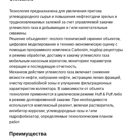
Технология предназначена для увеличения притока
углеводородного сырья и повышения нефтеотдачи зрелых и
трудноизвлекаемых залежей за счет управляемой закачки
углекислого газа в добывающие и / или нагнетательные
скважины.
Решение объединяет: геолого-технический скрининг объектов,
цифровое моделирование и технико-экономическую оценку с
помощью программного комплекса Carbosim, подбор рецептуры
и режима обработки, доставку и закачку углекислого газа
мобильным насосным агрегатом, мониторинг параметров
операции и последующую отчетность.
Механизм действия углекислого газа включает снижение
вязкости нефти, набухание нефти, экстракцию легких фракций,
очистку призабойной зоны и улучшение фильтрационных
характеристик коллектора. В зависимости от объекта
технология применяется в циклическом режиме Huff & Puff либо
в режиме долговременной закачки. При необходимости
используется комплексный реагент, включая растворитель,
ингибитор коррозии, углеводородные газы и / или
гидрофобизатор, определяемые технологическим планом
работ.
Преимущества